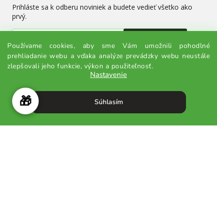
Prihláste sa k odberu noviniek a budete vedieť všetko ako
prvý.
Odoslať
Používame cookies, aby sme Vám umožnili pohodlné
prehliadanie webu a vďaka analýze prevádzky webu neustále
Odoslaním súhlasíte so spracovaním osobných údajov.
zlepšovali jeho funkcie, výkon a použiteľnosť.
Nastavenie
🎁
Súhlasím
Vytvoril Shoptet
© 2026 MATCHADAY.sk - Všetky práva vyhradené