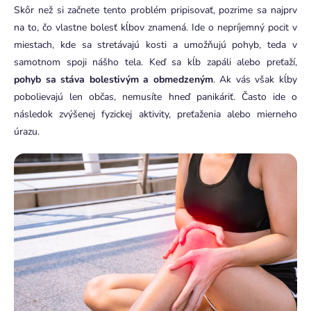
Skôr než si začnete tento problém pripisovať, pozrime sa najprv
na to, čo vlastne bolesť kĺbov znamená. Ide o nepríjemný pocit v
miestach, kde sa stretávajú kosti a umožňujú pohyb, teda v
samotnom spoji nášho tela. Keď sa kĺb zapáli alebo preťaží,
pohyb sa stáva bolestivým a obmedzeným
. Ak vás však kĺby
pobolievajú len občas, nemusíte hneď panikáriť. Často ide o
následok zvýšenej fyzickej aktivity, preťaženia alebo mierneho
úrazu.