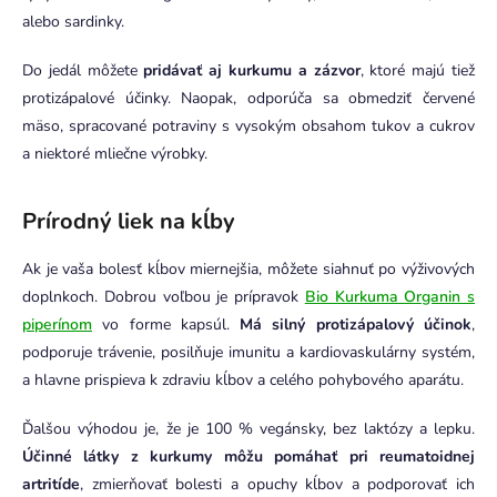
alebo sardinky.
Do jedál môžete
pridávať aj kurkumu a zázvor
, ktoré majú tiež
protizápalové účinky. Naopak, odporúča sa obmedziť červené
mäso, spracované potraviny s vysokým obsahom tukov a cukrov
a niektoré mliečne výrobky.
Prírodný liek na kĺby
Ak je vaša bolesť kĺbov miernejšia, môžete siahnuť po výživových
doplnkoch. Dobrou voľbou je prípravok
Bio Kurkuma Organin s
piperínom
vo forme kapsúl.
Má silný protizápalový účinok
,
podporuje trávenie, posilňuje imunitu a kardiovaskulárny systém,
a hlavne prispieva k zdraviu kĺbov a celého pohybového aparátu.
Ďalšou výhodou je, že je 100 % vegánsky, bez laktózy a lepku.
Účinné látky z kurkumy môžu pomáhať pri reumatoidnej
artritíde
, zmierňovať bolesti a opuchy kĺbov a podporovať ich