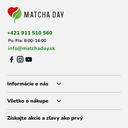
á
p
ä
t
i
+421 911 510 560
e
Po-Pia: 8:00-16:00
info@matchaday.sk
Informácie o nás
Všetko o nákupe
Získajte akcie a zľavy ako prvý