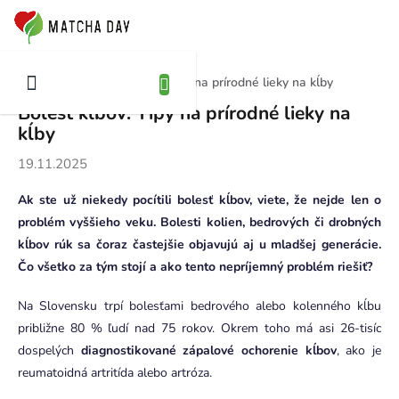
Prejsť
NÁKUPNÝ
na
OŠÍK
obsah
Domov
Blog
Bolesť kĺbov: Tipy na prírodné lieky na kĺby
Bolesť kĺbov: Tipy na prírodné lieky na
kĺby
19.11.2025
Ak ste už niekedy pocítili bolesť kĺbov, viete, že nejde len o
problém vyššieho veku. Bolesti kolien, bedrových či drobných
kĺbov rúk sa čoraz častejšie objavujú aj u mladšej generácie.
Čo všetko za tým stojí a ako tento nepríjemný problém riešiť?
Na Slovensku trpí bolesťami bedrového alebo kolenného kĺbu
približne 80 % ľudí nad 75 rokov. Okrem toho má asi 26-tisíc
dospelých
diagnostikované zápalové ochorenie kĺbov
, ako je
reumatoidná artritída alebo artróza.