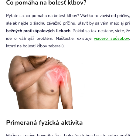
Čo pomáha na bolesť kĺbov?
Pýtate sa, co pomaha na bolest klbov? Všetko to závisí od príčiny,
ale ak nejde o žiadnu závažnú príčinu, uľaviť by sa vám malo aj
pri
bežných protizápalových liekoch
. Pokiaľ sa tak nestane, viete, že
ide o vážnejší problém. Našťastie, existuje
viacero spôsobov
,
ktoré na bolesti kĺbov zaberajú.
Primeraná fyzická aktivita
Možno si práve hovoríte, že s bolesťou kĺbov by ste sotva prešli