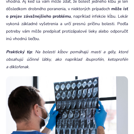
vhodná. Aj keď sa vám môže zdať, že bolesť jedného kĺbu je len
dôsledkom drobného poranenia, v niektorých prípadoch
môže ísť
o prejav závažnejšieho problému
, napríklad infekcie kĺbu. Lekár
vykoná základné vyšetrenia a určí presnú príčinu bolesti. Podľa
potreby vám môže predpísať protizápalové lieky alebo odporučiť
inú vhodnú liečbu.
Praktický tip
: Na bolesti kĺbov pomáhajú masti a gély, ktoré
obsahujú účinné látky, ako napríklad ibuprofén, ketoprofén
a diklofenak.