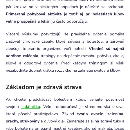
pár krokov, no v niektorých prípadoch je dôležité sa prekonať.
Primeraná pohybová aktivita je totiž aj pri bolestiach kĺbov
veľmi prospešná
a lekári ju často odporúčajú.
Viaceré výskumy potvrdzujú, že pravidelné cvičenie pomáha
znižovať chronické zápaly, ktoré súvisia s bolesťou, a zároveň
zlepšuje toleranciu organizmu voči bolesti.
Vhodné sú najmä
aeróbne cvičenia
, tréningy na zlepšenie rozsahu pohybu, ako aj
silové a odporové cvičenia. Pred každým tréningom si však
nezabudnite dopriať krátku rozcvičku na zahriatie svalov a kĺbov.
Základom je zdravá strava
Ak chcete predchádzať bolestiam kĺbov, venujte pozornosť
svojmu
jedálničku
. Veľmi odporúčaná je stredomorská strava,
ktorá pôsobí protizápalovo. Základ
tvoria ovocie, zelenina,
orechy, strukoviny
a olivový olej. Zamerajte sa aj na zdravé tuky a
ryby bohaté na omega-3 mastné kyseliny, ako sú makrela, losos