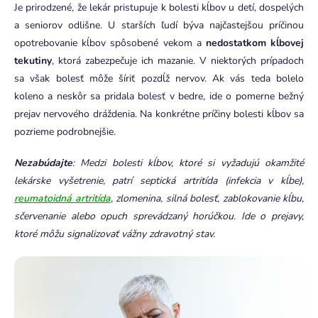
Je prirodzené, že lekár pristupuje k bolesti kĺbov u detí, dospelých
a seniorov odlišne. U starších ľudí býva najčastejšou príčinou
opotrebovanie kĺbov spôsobené vekom a
nedostatkom kĺbovej
tekutiny
, ktorá zabezpečuje ich mazanie. V niektorých prípadoch
sa však bolesť môže šíriť pozdĺž nervov. Ak vás teda bolelo
koleno a neskôr sa pridala bolesť v bedre, ide o pomerne bežný
prejav nervového dráždenia. Na konkrétne príčiny bolesti kĺbov sa
pozrieme podrobnejšie.
Nezabúdajte
: Medzi bolesti kĺbov, ktoré si vyžadujú okamžité
lekárske vyšetrenie, patrí septická artritída (infekcia v kĺbe),
reumatoidná artritída
, zlomenina, silná bolesť, zablokovanie kĺbu,
sčervenanie alebo opuch sprevádzaný horúčkou. Ide o prejavy,
ktoré môžu signalizovať vážny zdravotný stav.