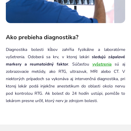
Ako prebieha diagnostika?
Diagnostika bolesti kĺbov zahŕňa fyzikálne a laboratórne
vyšetrenia. Odoberá sa krv, v ktorej lekári
sledujú zápalové
markery a reumatoidný faktor
. Súčasťou
vyšetrenia
sú aj
zobrazovacie metódy, ako RTG, ultrazvuk, MRI alebo CT. V
niektorých prípadoch sa vykonáva aj intervenčná diagnostika, pri
ktorej lekár podá injekčne anestetikum do oblasti okolo nervu
pod kontrolou RTG. Ak bolesť do 24 hodín ustúpi, pomôže to
lekárom presne určiť, ktorý nerv je zdrojom bolesti.
Z