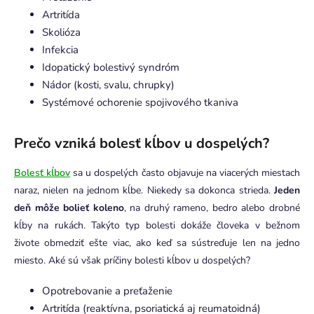
Artritída
Skolióza
Infekcia
Idopatický bolestivý syndróm
Nádor (kosti, svalu, chrupky)
Systémové ochorenie spojivového tkaniva
Prečo vzniká bolesť kĺbov u dospelých?
Bolesť kĺbov
sa u dospelých často objavuje na viacerých miestach
naraz, nielen na jednom kĺbe. Niekedy sa dokonca strieda.
Jeden
deň môže bolieť koleno
, na druhý rameno, bedro alebo drobné
kĺby na rukách. Takýto typ bolesti dokáže človeka v bežnom
živote obmedziť ešte viac, ako keď sa sústreďuje len na jedno
miesto. Aké sú však príčiny bolesti kĺbov u dospelých?
Opotrebovanie a preťaženie
Artritída (reaktívna, psoriatická aj reumatoidná)