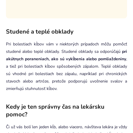
Studené a teplé obklady
Pri bolestiach kĺbov vám v niektorých prípadoch môžu pomôcť
studené alebo teplé obklady. Studené obklady sa odporúčajú
pri
akútnych poraneniach, ako sú vykĺbenia alebo pomliaždeniny
,
a tiež pri bolestiach kĺbov spôsobených zápalom. Teplé obklady
sú vhodné pri bolestiach bez zápalu, napríklad pri chronických
stavoch alebo artróze, pretože podporujú uvoľnenie svalov a
zmierňujú stuhnutosť kĺbov.
Kedy je ten správny čas na lekársku
pomoc?
Či už vás bolí len jeden kĺb, alebo viacero, návšteva lekára je vždy