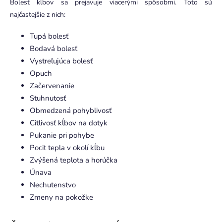
Bolesť kĺbov sa prejavuje viacerými spôsobmi. Toto sú
najčastejšie z nich:
Tupá bolesť
Bodavá bolesť
Vystreľujúca bolesť
Opuch
Začervenanie
Stuhnutosť
Obmedzená pohyblivosť
Citlivosť kĺbov na dotyk
Pukanie pri pohybe
Pocit tepla v okolí kĺbu
Zvýšená teplota a horúčka
Únava
Nechutenstvo
Zmeny na pokožke