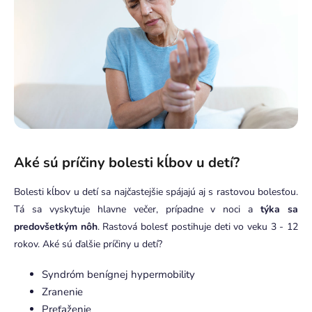
Aké sú príčiny bolesti kĺbov u detí?
Bolesti kĺbov u detí sa najčastejšie spájajú aj s rastovou bolesťou.
Tá sa vyskytuje hlavne večer, prípadne v noci a
týka sa
predovšetkým nôh
. Rastová bolesť postihuje deti vo veku 3 - 12
rokov. Aké sú ďalšie príčiny u detí?
Syndróm benígnej hypermobility
Zranenie
Preťaženie