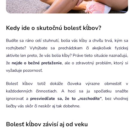
Kedy ide o skutočnú bolesť kĺbov?
Budíte sa ráno celí stuhnutí, bolia vás kĺby a chvíľu trvá, kým sa
rozhýbete? Vyhýbate sa prechádzkam či akejkoľvek fyzickej
aktivite len preto, že vás bolia kĺby? Práve tieto situácie naznačujú,
že
nejde o bežné preťaženie
, ale o zdravotný problém, ktorý si
vyžaduje pozornosť.
Bolesť kĺbov totiž dokáže človeka výrazne obmedziť v
každodenných činnostiach. A hoci sa ju spočiatku snažíte
ignorovať a
presviedčate sa, že to „rozchodíte“
, bez vhodnej
liečby vás skôr či neskôr aj tak dobehne.
Bolesť kĺbov závisí aj od veku