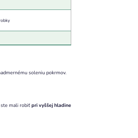
robky
 nadmernému soleniu pokrmov.
 ste mali robiť
pri vyššej hladine