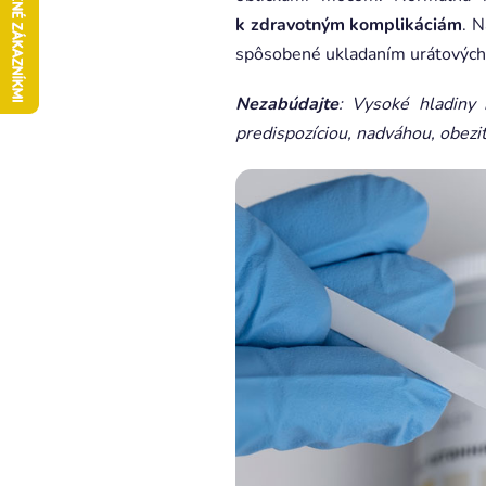
k zdravotným komplikáciám
. N
spôsobené ukladaním urátových 
Nezabúdajte
: Vysoké hladiny
predispozíciou, nadváhou, obez