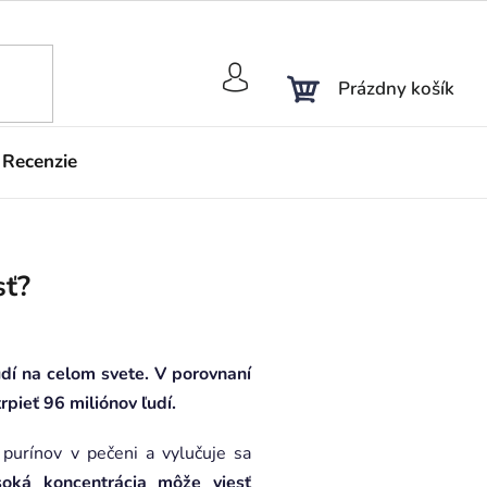
NÁKUPNÝ
Prázdny košík
KOŠÍK
Recenzie
sť?
udí na celom svete. V porovnaní
ieť 96 miliónov ľudí.
purínov v pečeni a vylučuje sa
soká koncentrácia môže viesť