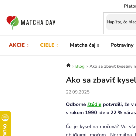
Prejsť
Platb
na
obsah
AKCIE
CIELE
Matcha čaj
Potraviny
Domov
Blog
Ako sa zbaviť kyseliny 
Ako sa zbaviť kysel
22.09.2025
Odborné
štúdie
potvrdili, že 
s rokom 1990 ide o 22 % náras
Čo je kyselina močová? Vo vše
obličkami močom. Normálna h