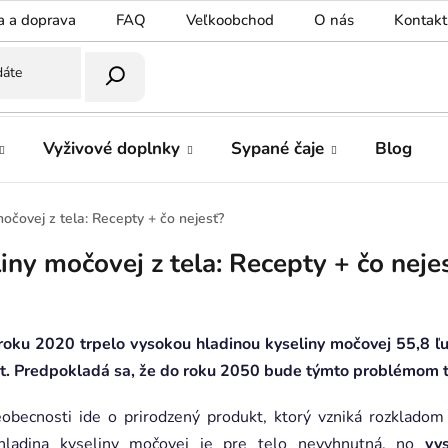
a a doprava
FAQ
Veľkoobchod
O nás
Kontakt
Vyživové doplnky
Sypané čaje
Blog
močovej z tela: Recepty + čo nejesť?
iny močovej z tela: Recepty + čo neje
v roku 2020 trpelo vysokou hladinou kyseliny močovej 55,8 ľ
t. Predpokladá sa, že do roku 2050 bude týmto problémom trp
obecnosti ide o prirodzený produkt, ktorý vzniká rozkladom 
ladina kyseliny močovej je pre telo nevyhnutná, no
vy