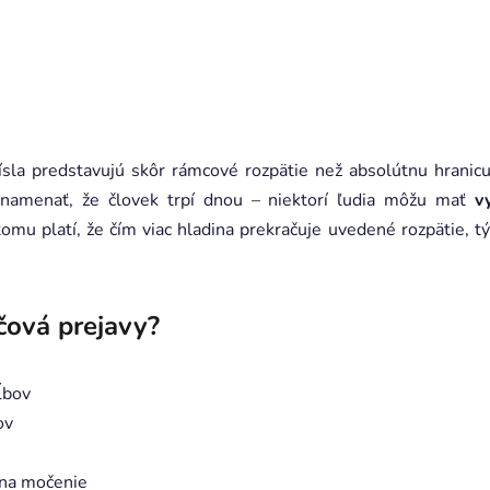
čísla predstavujú skôr rámcové rozpätie než absolútnu hranic
namenať, že človek trpí dnou – niektorí ľudia môžu mať
v
tomu platí, že čím viac hladina prekračuje uvedené rozpätie, tý
čová prejavy?
kĺbov
ov
 na močenie