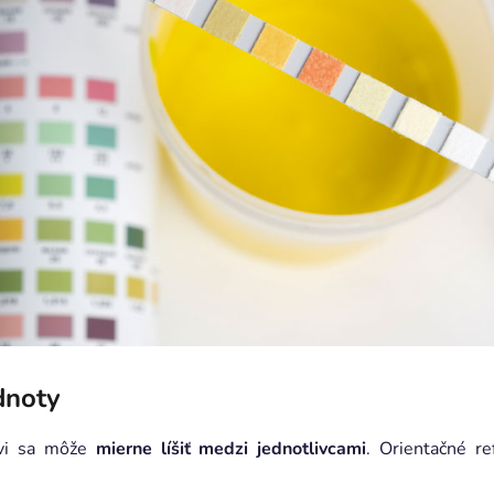
dnoty
rvi sa môže
mierne líšiť medzi jednotlivcami
. Orientačné r