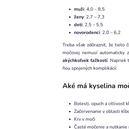
muži
: 4,0 – 8,5
ženy
: 2,7 – 7,3
deti
: 2,5 – 5,5
novorodenci
: 2,0 – 6,2
Treba však zdôrazniť, že tieto 
močovej nemusí automaticky z
akýchkoľvek ťažkostí
. Napriek 
ňou spojených komplikácií.
Aké má kyselina mo
Bolesti, opuch a citlivosť 
Začervenanie v oblasti kĺb
Krv v moči
Časté močenie a nutkanie