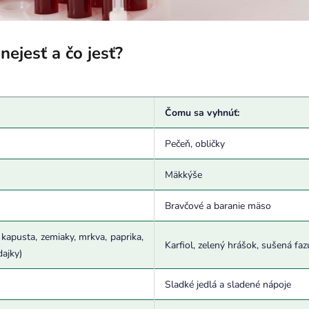
nejesť a čo jesť?
Čomu sa vyhnúť:
Pečeň, obličky
Mäkkýše
Bravčové a baranie mäso
 kapusta, zemiaky, mrkva, paprika,
Karfiol, zelený hrášok, sušená fa
dajky)
Sladké jedlá a sladené nápoje