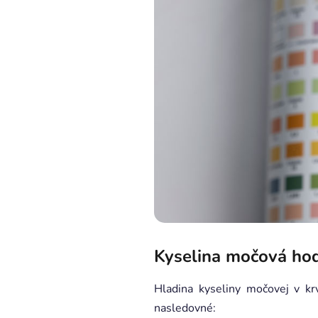
Kyselina močová ho
Hladina kyseliny močovej v k
nasledovné: