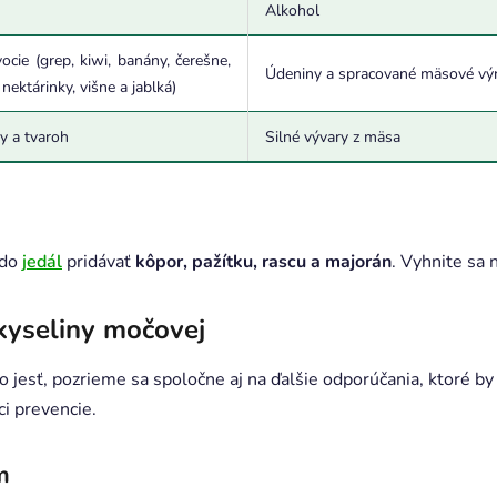
Alkohol
cie (grep, kiwi, banány, čerešne,
Údeniny a spracované mäsové vý
ektárinky, višne a jablká)
y a tvaroh
Silné vývary z mäsa
 do
jedál
pridávať
kôpor, pažítku, rascu a majorán
. Vyhnite sa
 kyseliny močovej
čo jesť, pozrieme sa spoločne aj na ďalšie odporúčania, ktoré by
mci prevencie.
m