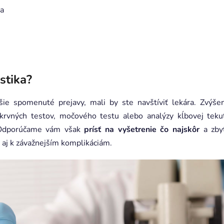
ta
stika?
šie spomenuté prejavy, mali by ste navštíviť lekára. Zvýše
 krvných testov, močového testu alebo analýzy kĺbovej tekut
. Odporúčame vám však
prísť na vyšetrenie čo najskôr
a zby
ť aj k závažnejším komplikáciám.