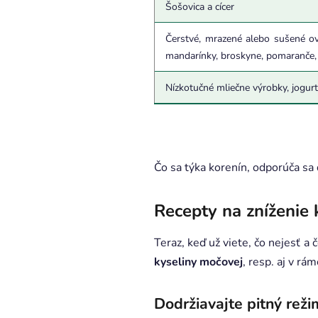
Šošovica a cícer
Čerstvé, mrazené alebo sušené ovo
mandarínky, broskyne, pomaranče, n
Nízkotučné mliečne výrobky, jogurt
Čo sa týka korenín, odporúča sa
Recepty na zníženie
Teraz, keď už viete, čo nejesť a 
kyseliny močovej
, resp. aj v rá
Dodržiavajte pitný reži