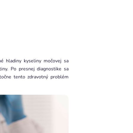
né hladiny kyseliny močovej sa
iny. Po presnej diagnostike sa
točne tento zdravotný problém