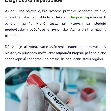
Diagnostika hepatopatie
Ak sa u vás objavia vyššie uvedené príznaky, nepodceňujte svoj
zdravotný stav a vyhľadajte lekára.
Diagnostika
pečeňových
ochorení zahŕňa
krvné testy, pri ktorých sa sledujú
predovšetkým pečeňové enzýmy
, ako ALT a AST a hladina
bilirubínu.
Dôležité je aj zobrazovacie vyšetrenie, napríklad ultrazvuk a v
niektorých prípadoch môže lekár
odporučiť biopsiu pečene
alebo
endoskopickú sonografiu na presnejšie posúdenie stavu orgánu.